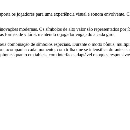
sporta os jogadores para uma experiência visual e sonora envolvente. 
novações modernas. Os símbolos de alto valor são representados por íc
las formas de vitória, mantendo o jogador engajado a cada giro.
ela combinação de símbolos especiais. Durante o modo bônus, multiplic
ora acompanha cada momento, com trilha que se intensifica durante as r
tphones quanto em tablets, com interface adaptável e toques responsivo