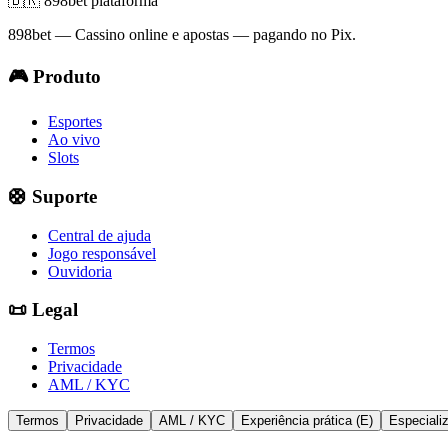
🇧🇷 898bet plataforma
898bet — Cassino online e apostas — pagando no Pix.
🎮
Produto
Esportes
Ao vivo
Slots
🛟
Suporte
Central de ajuda
Jogo responsável
Ouvidoria
📜
Legal
Termos
Privacidade
AML / KYC
Termos
Privacidade
AML / KYC
Experiência prática (E)
Especiali