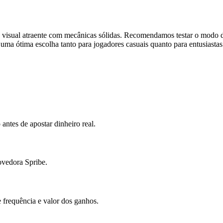
visual atraente com mecânicas sólidas. Recomendamos testar o modo de
 é uma ótima escolha tanto para jogadores casuais quanto para entusiasta
ntes de apostar dinheiro real.
ovedora Spribe.
e frequência e valor dos ganhos.