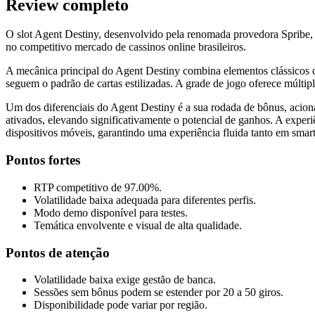
Review completo
O slot Agent Destiny, desenvolvido pela renomada provedora Spribe, 
no competitivo mercado de cassinos online brasileiros.
A mecânica principal do Agent Destiny combina elementos clássicos c
seguem o padrão de cartas estilizadas. A grade de jogo oferece múltip
Um dos diferenciais do Agent Destiny é a sua rodada de bônus, acion
ativados, elevando significativamente o potencial de ganhos. A experi
dispositivos móveis, garantindo uma experiência fluida tanto em smar
Pontos fortes
RTP competitivo de 97.00%.
Volatilidade baixa adequada para diferentes perfis.
Modo demo disponível para testes.
Temática envolvente e visual de alta qualidade.
Pontos de atenção
Volatilidade baixa exige gestão de banca.
Sessões sem bônus podem se estender por 20 a 50 giros.
Disponibilidade pode variar por região.