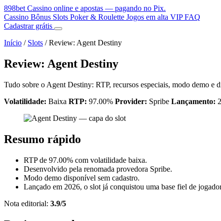
898bet
Cassino online e apostas — pagando no Pix.
Cassino
Bônus
Slots
Poker & Roulette
Jogos em alta
VIP
FAQ
Cadastrar grátis
Início
/
Slots
/
Review: Agent Destiny
Review: Agent Destiny
Tudo sobre o Agent Destiny: RTP, recursos especiais, modo demo e d
Volatilidade:
Baixa
RTP:
97.00%
Provider:
Spribe
Lançamento:
2
Resumo rápido
RTP de 97.00% com volatilidade baixa.
Desenvolvido pela renomada provedora Spribe.
Modo demo disponível sem cadastro.
Lançado em 2026, o slot já conquistou uma base fiel de jogador
Nota editorial:
3.9/5