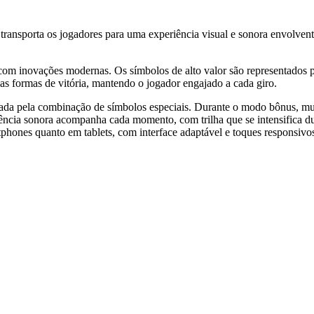
transporta os jogadores para uma experiência visual e sonora envolven
om inovações modernas. Os símbolos de alto valor são representados p
las formas de vitória, mantendo o jogador engajado a cada giro.
ada pela combinação de símbolos especiais. Durante o modo bônus, mult
ência sonora acompanha cada momento, com trilha que se intensifica dur
tphones quanto em tablets, com interface adaptável e toques responsivo