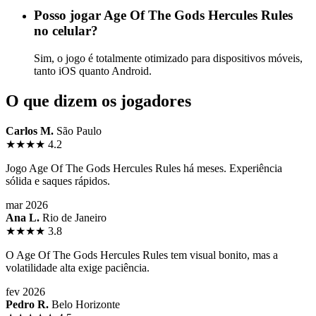
Posso jogar Age Of The Gods Hercules Rules
no celular?
Sim, o jogo é totalmente otimizado para dispositivos móveis,
tanto iOS quanto Android.
O que dizem os jogadores
Carlos M.
São Paulo
★★★★
4.2
Jogo Age Of The Gods Hercules Rules há meses. Experiência
sólida e saques rápidos.
mar 2026
Ana L.
Rio de Janeiro
★★★★
3.8
O Age Of The Gods Hercules Rules tem visual bonito, mas a
volatilidade alta exige paciência.
fev 2026
Pedro R.
Belo Horizonte