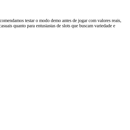
ecomendamos testar o modo demo antes de jogar com valores reais,
 casuais quanto para entusiastas de slots que buscam variedade e