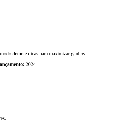
, modo demo e dicas para maximizar ganhos.
ançamento:
2024
es.