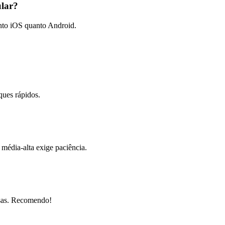
ular?
anto iOS quanto Android.
ques rápidos.
 média-alta exige paciência.
osas. Recomendo!