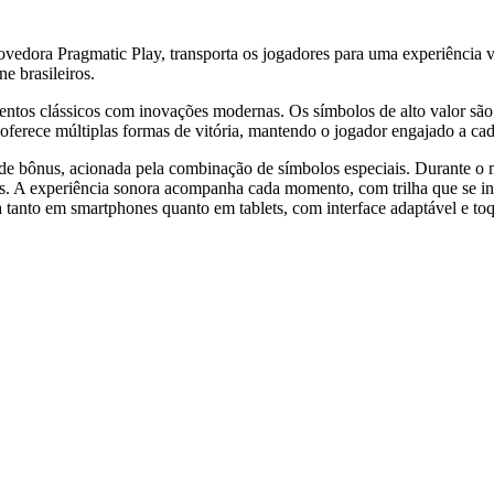
ovedora Pragmatic Play, transporta os jogadores para uma experiência
e brasileiros.
tos clássicos com inovações modernas. Os símbolos de alto valor são 
 oferece múltiplas formas de vitória, mantendo o jogador engajado a cad
de bônus, acionada pela combinação de símbolos especiais. Durante o m
s. A experiência sonora acompanha cada momento, com trilha que se inte
a tanto em smartphones quanto em tablets, com interface adaptável e to