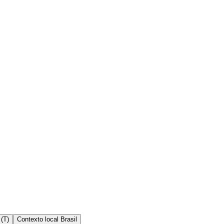
 (T)
Contexto local Brasil