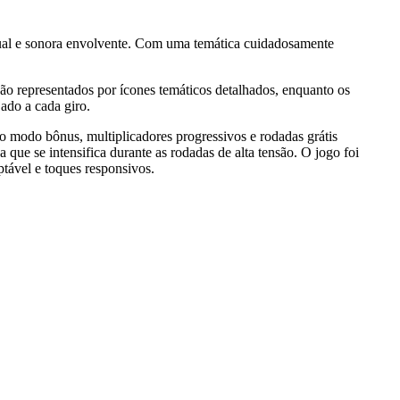
sual e sonora envolvente. Com uma temática cuidadosamente
o representados por ícones temáticos detalhados, enquanto os
ado a cada giro.
 modo bônus, multiplicadores progressivos e rodadas grátis
ue se intensifica durante as rodadas de alta tensão. O jogo foi
ptável e toques responsivos.