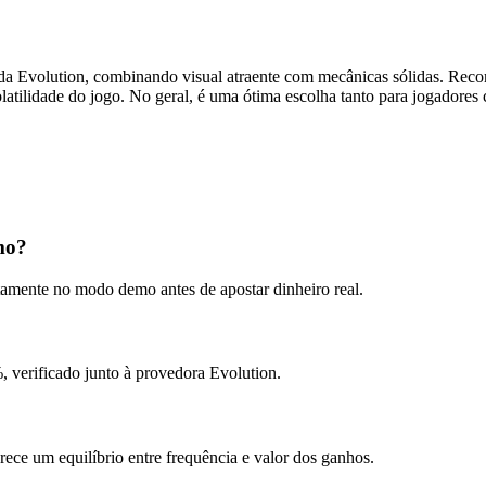
a Evolution, combinando visual atraente com mecânicas sólidas. Reco
olatilidade do jogo. No geral, é uma ótima escolha tanto para jogadores
mo?
amente no modo demo antes de apostar dinheiro real.
verificado junto à provedora Evolution.
ce um equilíbrio entre frequência e valor dos ganhos.