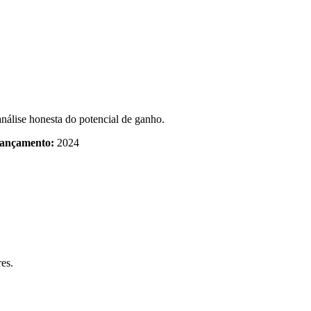
nálise honesta do potencial de ganho.
ançamento:
2024
es.