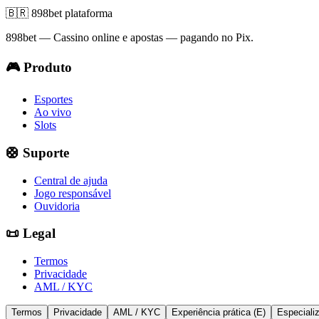
🇧🇷 898bet plataforma
898bet — Cassino online e apostas — pagando no Pix.
🎮
Produto
Esportes
Ao vivo
Slots
🛟
Suporte
Central de ajuda
Jogo responsável
Ouvidoria
📜
Legal
Termos
Privacidade
AML / KYC
Termos
Privacidade
AML / KYC
Experiência prática (E)
Especiali