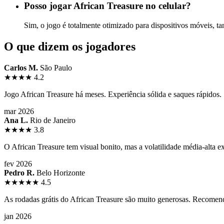
Posso jogar African Treasure no celular?
Sim, o jogo é totalmente otimizado para dispositivos móveis, t
O que dizem os jogadores
Carlos M.
São Paulo
★★★★
4.2
Jogo African Treasure há meses. Experiência sólida e saques rápidos.
mar 2026
Ana L.
Rio de Janeiro
★★★★
3.8
O African Treasure tem visual bonito, mas a volatilidade média-alta ex
fev 2026
Pedro R.
Belo Horizonte
★★★★★
4.5
As rodadas grátis do African Treasure são muito generosas. Recomen
jan 2026