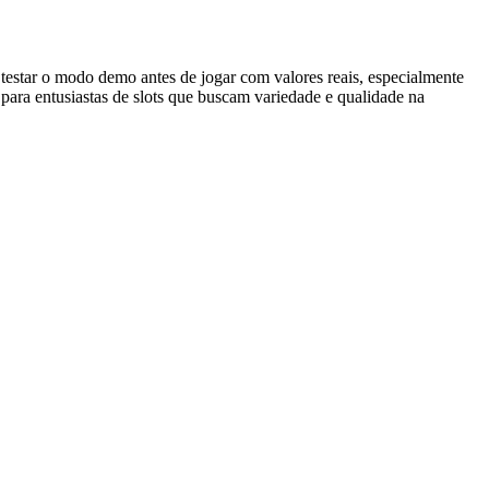
estar o modo demo antes de jogar com valores reais, especialmente
 para entusiastas de slots que buscam variedade e qualidade na