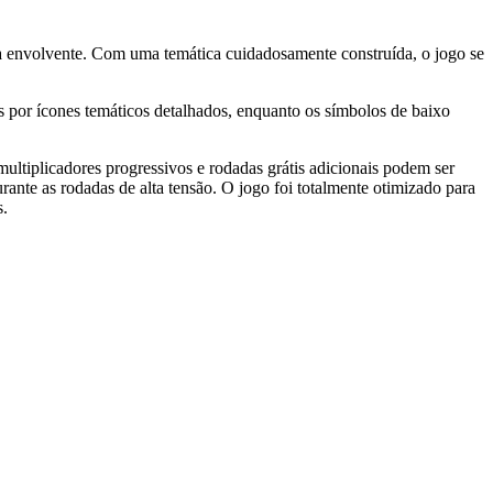
ra envolvente. Com uma temática cuidadosamente construída, o jogo se
 por ícones temáticos detalhados, enquanto os símbolos de baixo
ltiplicadores progressivos e rodadas grátis adicionais podem ser
ante as rodadas de alta tensão. O jogo foi totalmente otimizado para
s.