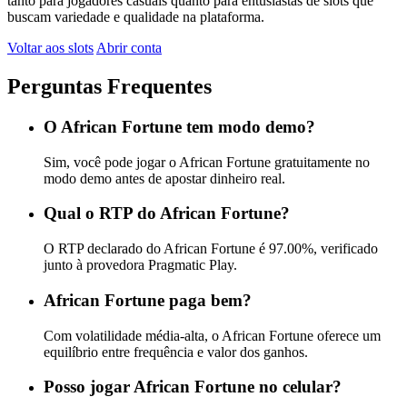
tanto para jogadores casuais quanto para entusiastas de slots que
buscam variedade e qualidade na plataforma.
Voltar aos slots
Abrir conta
Perguntas Frequentes
O African Fortune tem modo demo?
Sim, você pode jogar o African Fortune gratuitamente no
modo demo antes de apostar dinheiro real.
Qual o RTP do African Fortune?
O RTP declarado do African Fortune é 97.00%, verificado
junto à provedora Pragmatic Play.
African Fortune paga bem?
Com volatilidade média-alta, o African Fortune oferece um
equilíbrio entre frequência e valor dos ganhos.
Posso jogar African Fortune no celular?