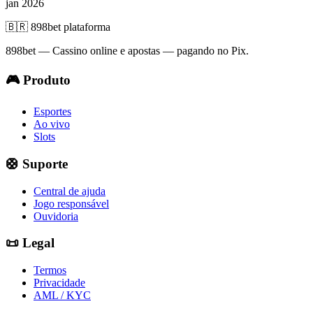
jan 2026
🇧🇷 898bet plataforma
898bet — Cassino online e apostas — pagando no Pix.
🎮
Produto
Esportes
Ao vivo
Slots
🛟
Suporte
Central de ajuda
Jogo responsável
Ouvidoria
📜
Legal
Termos
Privacidade
AML / KYC