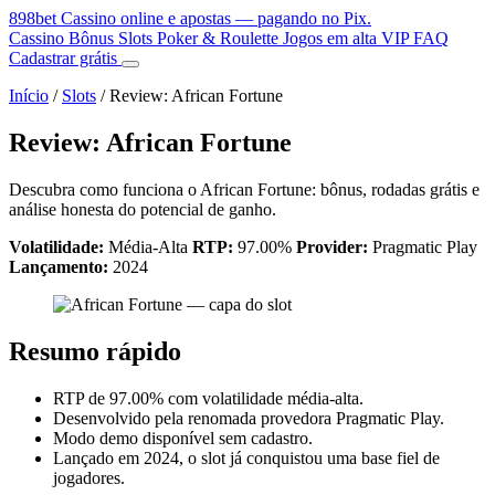
898bet
Cassino online e apostas — pagando no Pix.
Cassino
Bônus
Slots
Poker & Roulette
Jogos em alta
VIP
FAQ
Cadastrar grátis
Início
/
Slots
/
Review: African Fortune
Review: African Fortune
Descubra como funciona o African Fortune: bônus, rodadas grátis e
análise honesta do potencial de ganho.
Volatilidade:
Média-Alta
RTP:
97.00%
Provider:
Pragmatic Play
Lançamento:
2024
Resumo rápido
RTP de 97.00% com volatilidade média-alta.
Desenvolvido pela renomada provedora Pragmatic Play.
Modo demo disponível sem cadastro.
Lançado em 2024, o slot já conquistou uma base fiel de
jogadores.