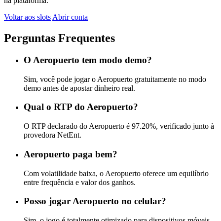
na plataforma.
Voltar aos slots
Abrir conta
Perguntas Frequentes
O Aeropuerto tem modo demo?
Sim, você pode jogar o Aeropuerto gratuitamente no modo
demo antes de apostar dinheiro real.
Qual o RTP do Aeropuerto?
O RTP declarado do Aeropuerto é 97.20%, verificado junto à
provedora NetEnt.
Aeropuerto paga bem?
Com volatilidade baixa, o Aeropuerto oferece um equilíbrio
entre frequência e valor dos ganhos.
Posso jogar Aeropuerto no celular?
Sim, o jogo é totalmente otimizado para dispositivos móveis,