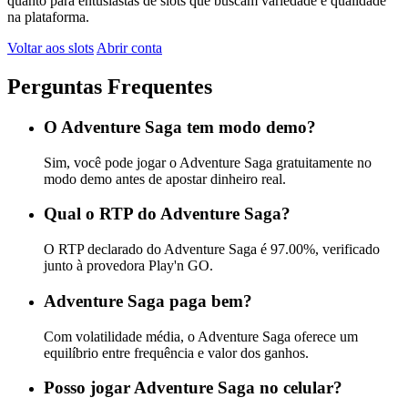
quanto para entusiastas de slots que buscam variedade e qualidade
na plataforma.
Voltar aos slots
Abrir conta
Perguntas Frequentes
O Adventure Saga tem modo demo?
Sim, você pode jogar o Adventure Saga gratuitamente no
modo demo antes de apostar dinheiro real.
Qual o RTP do Adventure Saga?
O RTP declarado do Adventure Saga é 97.00%, verificado
junto à provedora Play'n GO.
Adventure Saga paga bem?
Com volatilidade média, o Adventure Saga oferece um
equilíbrio entre frequência e valor dos ganhos.
Posso jogar Adventure Saga no celular?