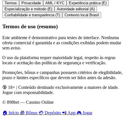
Termos
Privacidade
AML / KYC
Experiência prática (E)
Especialização e método (E)
Autoridade editorial (A)
Confiabilidade e transparência (T)
Contexto local Brasil
Termos de uso (resumo)
Este ambiente é demonstrativo para testes de interface. Nenhuma
oferta comercial é garantida e as condições exibidas podem mudar
sem aviso.
O uso da plataforma requer maioridade legal, respeito às regras
locais e aceitação das políticas de segurança e verificação.
Promoções, bônus e campanhas possuem critérios de elegibilidade,
prazo e limites específicos que devem ser lidos antes da adesão.
🔞 18+ | Conteúdo destinado exclusivamente a maiores de idade.
Jogue com responsabilidade.
© 898bet — Cassino Online
🏠
Início
🎁
Bônus
💳
Depósito
📲
App
🎮
Jogar