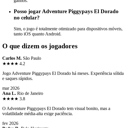
ganhos.
Posso jogar Adventure Piggypays El Dorado
no celular?
Sim, o jogo é totalmente otimizado para dispositivos móveis,
tanto iOS quanto Android.
O que dizem os jogadores
Carlos M.
São Paulo
★★★★
4.2
Jogo Adventure Piggypays El Dorado há meses. Experiência sólida
e saques rápidos.
mar 2026
Ana L.
Rio de Janeiro
★★★★
3.8
O Adventure Piggypays El Dorado tem visual bonito, mas a
volatilidade média-alta exige paciência.
fev 2026