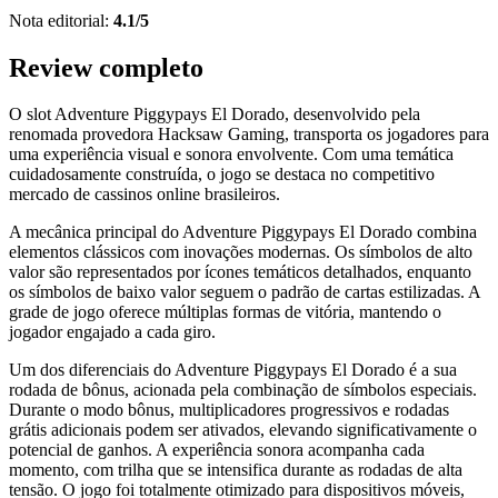
Nota editorial:
4.1/5
Review completo
O slot Adventure Piggypays El Dorado, desenvolvido pela
renomada provedora Hacksaw Gaming, transporta os jogadores para
uma experiência visual e sonora envolvente. Com uma temática
cuidadosamente construída, o jogo se destaca no competitivo
mercado de cassinos online brasileiros.
A mecânica principal do Adventure Piggypays El Dorado combina
elementos clássicos com inovações modernas. Os símbolos de alto
valor são representados por ícones temáticos detalhados, enquanto
os símbolos de baixo valor seguem o padrão de cartas estilizadas. A
grade de jogo oferece múltiplas formas de vitória, mantendo o
jogador engajado a cada giro.
Um dos diferenciais do Adventure Piggypays El Dorado é a sua
rodada de bônus, acionada pela combinação de símbolos especiais.
Durante o modo bônus, multiplicadores progressivos e rodadas
grátis adicionais podem ser ativados, elevando significativamente o
potencial de ganhos. A experiência sonora acompanha cada
momento, com trilha que se intensifica durante as rodadas de alta
tensão. O jogo foi totalmente otimizado para dispositivos móveis,