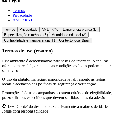
📜
Legal
Termos
Privacidade
AML / KYC
Termos
Privacidade
AML / KYC
Experiência prática (E)
Especialização e método (E)
Autoridade editorial (A)
Confiabilidade e transparência (T)
Contexto local Brasil
Termos de uso (resumo)
Este ambiente é demonstrativo para testes de interface. Nenhuma
oferta comercial é garantida e as condições exibidas podem mudar
sem aviso.
O uso da plataforma requer maioridade legal, respeito às regras
locais e aceitação das políticas de segurança e verificação.
Promoções, bônus e campanhas possuem critérios de elegibilidade,
prazo e limites específicos que devem ser lidos antes da adesão.
🔞 18+ | Conteúdo destinado exclusivamente a maiores de idade.
Jogue com responsabilidade.