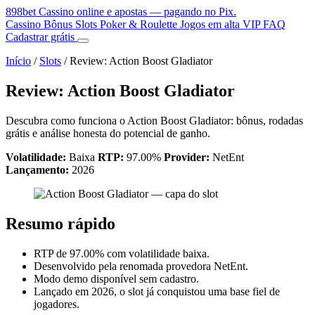
898bet
Cassino online e apostas — pagando no Pix.
Cassino
Bônus
Slots
Poker & Roulette
Jogos em alta
VIP
FAQ
Cadastrar grátis
Início
/
Slots
/
Review: Action Boost Gladiator
Review: Action Boost Gladiator
Descubra como funciona o Action Boost Gladiator: bônus, rodadas
grátis e análise honesta do potencial de ganho.
Volatilidade:
Baixa
RTP:
97.00%
Provider:
NetEnt
Lançamento:
2026
Resumo rápido
RTP de 97.00% com volatilidade baixa.
Desenvolvido pela renomada provedora NetEnt.
Modo demo disponível sem cadastro.
Lançado em 2026, o slot já conquistou uma base fiel de
jogadores.