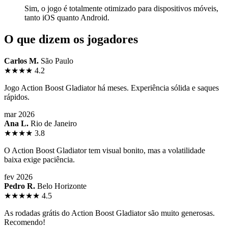
Sim, o jogo é totalmente otimizado para dispositivos móveis,
tanto iOS quanto Android.
O que dizem os jogadores
Carlos M.
São Paulo
★★★★
4.2
Jogo Action Boost Gladiator há meses. Experiência sólida e saques
rápidos.
mar 2026
Ana L.
Rio de Janeiro
★★★★
3.8
O Action Boost Gladiator tem visual bonito, mas a volatilidade
baixa exige paciência.
fev 2026
Pedro R.
Belo Horizonte
★★★★★
4.5
As rodadas grátis do Action Boost Gladiator são muito generosas.
Recomendo!