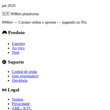
jan 2026
🇧🇷 898bet plataforma
898bet — Cassino online e apostas — pagando no Pix.
🎮
Produto
Esportes
Ao vivo
Slots
🛟
Suporte
Central de ajuda
Jogo responsável
Ouvidoria
📜
Legal
Termos
Privacidade
AML / KYC