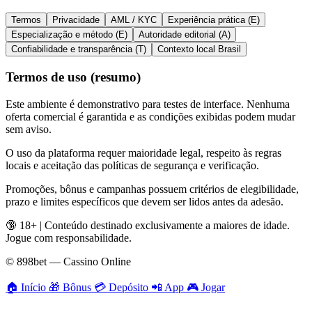
Termos
Privacidade
AML / KYC
Experiência prática (E)
Especialização e método (E)
Autoridade editorial (A)
Confiabilidade e transparência (T)
Contexto local Brasil
Termos de uso (resumo)
Este ambiente é demonstrativo para testes de interface. Nenhuma
oferta comercial é garantida e as condições exibidas podem mudar
sem aviso.
O uso da plataforma requer maioridade legal, respeito às regras
locais e aceitação das políticas de segurança e verificação.
Promoções, bônus e campanhas possuem critérios de elegibilidade,
prazo e limites específicos que devem ser lidos antes da adesão.
🔞 18+ | Conteúdo destinado exclusivamente a maiores de idade.
Jogue com responsabilidade.
© 898bet — Cassino Online
🏠
Início
🎁
Bônus
💳
Depósito
📲
App
🎮
Jogar