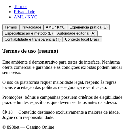
Termos
Privacidade
AML / KYC
Termos
Privacidade
AML / KYC
Experiência prática (E)
Especialização e método (E)
Autoridade editorial (A)
Confiabilidade e transparência (T)
Contexto local Brasil
Termos de uso (resumo)
Este ambiente é demonstrativo para testes de interface. Nenhuma
oferta comercial é garantida e as condições exibidas podem mudar
sem aviso.
O uso da plataforma requer maioridade legal, respeito às regras
locais e aceitação das políticas de segurança e verificação.
Promoções, bônus e campanhas possuem critérios de elegibilidade,
prazo e limites específicos que devem ser lidos antes da adesão.
🔞 18+ | Conteúdo destinado exclusivamente a maiores de idade.
Jogue com responsabilidade.
© 898bet — Cassino Online