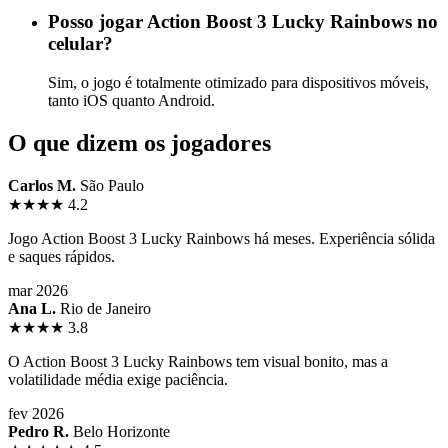
Posso jogar Action Boost 3 Lucky Rainbows no
celular?
Sim, o jogo é totalmente otimizado para dispositivos móveis,
tanto iOS quanto Android.
O que dizem os jogadores
Carlos M.
São Paulo
★★★★
4.2
Jogo Action Boost 3 Lucky Rainbows há meses. Experiência sólida
e saques rápidos.
mar 2026
Ana L.
Rio de Janeiro
★★★★
3.8
O Action Boost 3 Lucky Rainbows tem visual bonito, mas a
volatilidade média exige paciência.
fev 2026
Pedro R.
Belo Horizonte