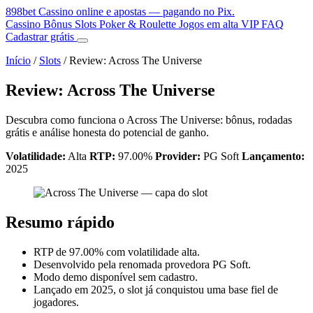
898bet
Cassino online e apostas — pagando no Pix.
Cassino
Bônus
Slots
Poker & Roulette
Jogos em alta
VIP
FAQ
Cadastrar grátis
Início
/
Slots
/
Review: Across The Universe
Review: Across The Universe
Descubra como funciona o Across The Universe: bônus, rodadas
grátis e análise honesta do potencial de ganho.
Volatilidade:
Alta
RTP:
97.00%
Provider:
PG Soft
Lançamento:
2025
Resumo rápido
RTP de 97.00% com volatilidade alta.
Desenvolvido pela renomada provedora PG Soft.
Modo demo disponível sem cadastro.
Lançado em 2025, o slot já conquistou uma base fiel de
jogadores.