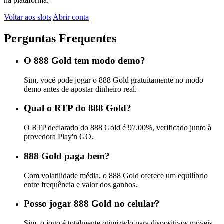
na plataforma.
Voltar aos slots
Abrir conta
Perguntas Frequentes
O 888 Gold tem modo demo?
Sim, você pode jogar o 888 Gold gratuitamente no modo
demo antes de apostar dinheiro real.
Qual o RTP do 888 Gold?
O RTP declarado do 888 Gold é 97.00%, verificado junto à
provedora Play'n GO.
888 Gold paga bem?
Com volatilidade média, o 888 Gold oferece um equilíbrio
entre frequência e valor dos ganhos.
Posso jogar 888 Gold no celular?
Sim, o jogo é totalmente otimizado para dispositivos móveis,