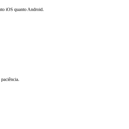
anto iOS quanto Android.
 paciência.