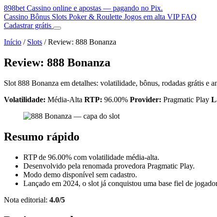
898bet
Cassino online e apostas — pagando no Pix.
Cassino
Bônus
Slots
Poker & Roulette
Jogos em alta
VIP
FAQ
Cadastrar grátis
Início
/
Slots
/
Review: 888 Bonanza
Review: 888 Bonanza
Slot 888 Bonanza em detalhes: volatilidade, bônus, rodadas grátis e a
Volatilidade:
Média-Alta
RTP:
96.00%
Provider:
Pragmatic Play
L
Resumo rápido
RTP de 96.00% com volatilidade média-alta.
Desenvolvido pela renomada provedora Pragmatic Play.
Modo demo disponível sem cadastro.
Lançado em 2024, o slot já conquistou uma base fiel de jogador
Nota editorial:
4.0/5