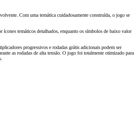
nvolvente. Com uma temática cuidadosamente construída, o jogo se
 ícones temáticos detalhados, enquanto os símbolos de baixo valor
plicadores progressivos e rodadas grátis adicionais podem ser
ante as rodadas de alta tensão. O jogo foi totalmente otimizado para
s.