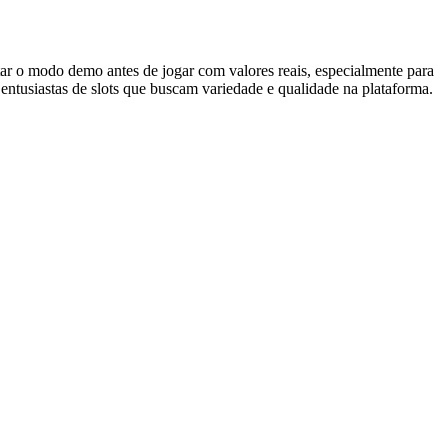
r o modo demo antes de jogar com valores reais, especialmente para
 entusiastas de slots que buscam variedade e qualidade na plataforma.