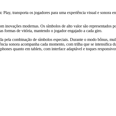
 Play, transporta os jogadores para uma experiência visual e sonora e
 inovações modernas. Os símbolos de alto valor são representados por
las formas de vitória, mantendo o jogador engajado a cada giro.
a pela combinação de símbolos especiais. Durante o modo bônus, multi
ência sonora acompanha cada momento, com trilha que se intensifica dur
tphones quanto em tablets, com interface adaptável e toques responsivo