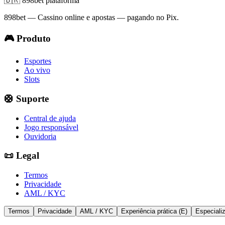
🇧🇷 898bet plataforma
898bet — Cassino online e apostas — pagando no Pix.
🎮
Produto
Esportes
Ao vivo
Slots
🛟
Suporte
Central de ajuda
Jogo responsável
Ouvidoria
📜
Legal
Termos
Privacidade
AML / KYC
Termos
Privacidade
AML / KYC
Experiência prática (E)
Especiali