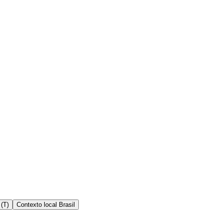
 (T)
Contexto local Brasil