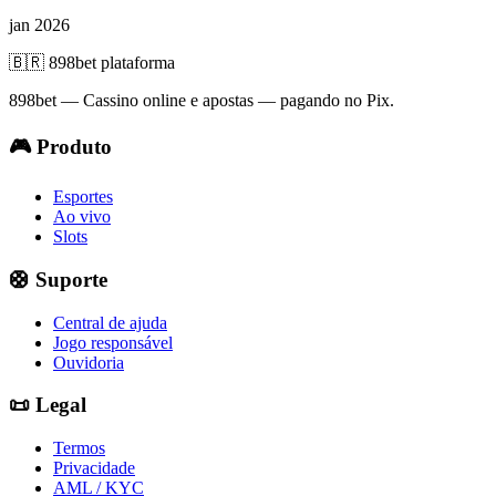
jan 2026
🇧🇷 898bet plataforma
898bet — Cassino online e apostas — pagando no Pix.
🎮
Produto
Esportes
Ao vivo
Slots
🛟
Suporte
Central de ajuda
Jogo responsável
Ouvidoria
📜
Legal
Termos
Privacidade
AML / KYC