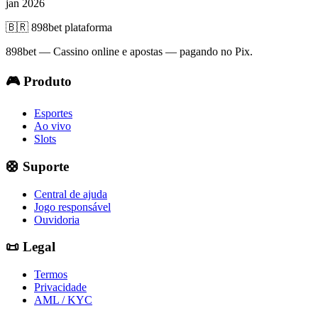
jan 2026
🇧🇷 898bet plataforma
898bet — Cassino online e apostas — pagando no Pix.
🎮
Produto
Esportes
Ao vivo
Slots
🛟
Suporte
Central de ajuda
Jogo responsável
Ouvidoria
📜
Legal
Termos
Privacidade
AML / KYC