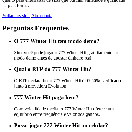
quanto para entusiastas de slots que buscam variedade e qualidade
na plataforma.
Voltar aos slots
Abrir conta
Perguntas Frequentes
O 777 Winter Hit tem modo demo?
Sim, você pode jogar o 777 Winter Hit gratuitamente no
modo demo antes de apostar dinheiro real.
Qual o RTP do 777 Winter Hit?
O RTP declarado do 777 Winter Hit é 95.50%, verificado
junto à provedora Evolution.
777 Winter Hit paga bem?
Com volatilidade média, o 777 Winter Hit oferece um
equilíbrio entre frequência e valor dos ganhos.
Posso jogar 777 Winter Hit no celular?