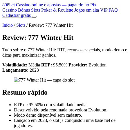
898bet
Cassino online e apostas — pagando no Pix.
Cassino
Bônus
Slots
Poker & Roulette
Jogos em alta
VIP
FAQ
Cadastrar grátis
Início
/
Slots
/
Review: 777 Winter Hit
Review: 777 Winter Hit
Tudo sobre o 777 Winter Hit: RTP, recursos especiais, modo demo e
dicas para maximizar ganhos.
Volatilidade:
Média
RTP:
95.50%
Provider:
Evolution
Lançamento:
2023
Resumo rápido
RTP de 95.50% com volatilidade média.
Desenvolvido pela renomada provedora Evolution.
Modo demo disponível sem cadastro.
Lançado em 2023, o slot já conquistou uma base fiel de
jogadores.