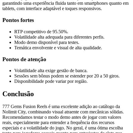
garantindo uma experiência fluida tanto em smartphones quanto em
tablets, com interface adaptável e toques responsivos.
Pontos fortes
RTP competitivo de 95.50%.
Volatilidade alta adequada para diferentes perfis.
Modo demo disponível para testes.
Temática envolvente e visual de alta qualidade.
Pontos de atenção
Volatilidade alta exige gestão de banca.
Sessões sem bônus podem se estender por 20 a 50 giros.
Disponibilidade pode variar por região.
Conclusão
777 Gems Fusion Reels é uma excelente adição ao catálogo da
Nolimit City, combinando visual atraente com mecânicas sólidas.
Recomendamos testar o modo demo antes de jogar com valores
reais, especialmente para entender a frequência dos recursos
especiais e a volatilidade do jogo. No geral, é uma ótima escolha