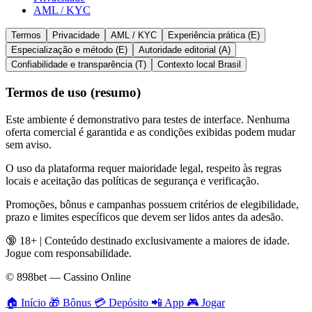
AML / KYC
Termos
Privacidade
AML / KYC
Experiência prática (E)
Especialização e método (E)
Autoridade editorial (A)
Confiabilidade e transparência (T)
Contexto local Brasil
Termos de uso (resumo)
Este ambiente é demonstrativo para testes de interface. Nenhuma
oferta comercial é garantida e as condições exibidas podem mudar
sem aviso.
O uso da plataforma requer maioridade legal, respeito às regras
locais e aceitação das políticas de segurança e verificação.
Promoções, bônus e campanhas possuem critérios de elegibilidade,
prazo e limites específicos que devem ser lidos antes da adesão.
🔞 18+ | Conteúdo destinado exclusivamente a maiores de idade.
Jogue com responsabilidade.
© 898bet — Cassino Online
🏠
Início
🎁
Bônus
💳
Depósito
📲
App
🎮
Jogar