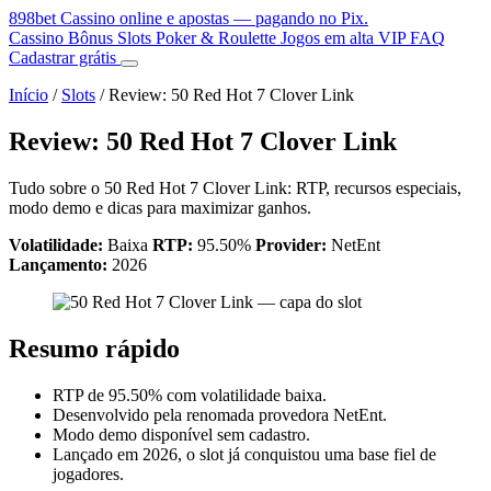
898bet
Cassino online e apostas — pagando no Pix.
Cassino
Bônus
Slots
Poker & Roulette
Jogos em alta
VIP
FAQ
Cadastrar grátis
Início
/
Slots
/
Review: 50 Red Hot 7 Clover Link
Review: 50 Red Hot 7 Clover Link
Tudo sobre o 50 Red Hot 7 Clover Link: RTP, recursos especiais,
modo demo e dicas para maximizar ganhos.
Volatilidade:
Baixa
RTP:
95.50%
Provider:
NetEnt
Lançamento:
2026
Resumo rápido
RTP de 95.50% com volatilidade baixa.
Desenvolvido pela renomada provedora NetEnt.
Modo demo disponível sem cadastro.
Lançado em 2026, o slot já conquistou uma base fiel de
jogadores.