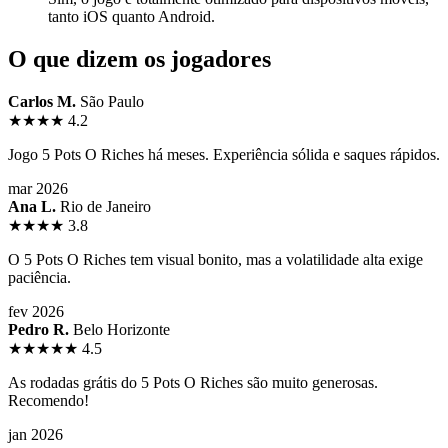
tanto iOS quanto Android.
O que dizem os jogadores
Carlos M.
São Paulo
★★★★
4.2
Jogo 5 Pots O Riches há meses. Experiência sólida e saques rápidos.
mar 2026
Ana L.
Rio de Janeiro
★★★★
3.8
O 5 Pots O Riches tem visual bonito, mas a volatilidade alta exige
paciência.
fev 2026
Pedro R.
Belo Horizonte
★★★★★
4.5
As rodadas grátis do 5 Pots O Riches são muito generosas.
Recomendo!
jan 2026