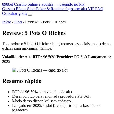
898bet
Cassino online e apostas — pagando no Pix.
Cassino
Bônus
Slots
Poker & Roulette
Jogos em alta
VIP
FAQ
Cadastrar grátis
Início
/
Slots
/
Review: 5 Pots O Riches
Review: 5 Pots O Riches
Tudo sobre o 5 Pots O Riches: RTP, recursos especiais, modo demo
e dicas para maximizar ganhos.
Volatilidade:
Alta
RTP:
96.50%
Provider:
PG Soft
Lançamento:
2025
Resumo rápido
RTP de 96.50% com volatilidade alta.
Desenvolvido pela renomada provedora PG Soft.
Modo demo disponível sem cadastro.
Lançado em 2025, o slot já conquistou uma base fiel de
jogadores.