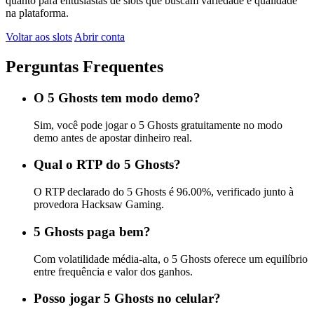
quanto para entusiastas de slots que buscam variedade e qualidade
na plataforma.
Voltar aos slots
Abrir conta
Perguntas Frequentes
O 5 Ghosts tem modo demo?
Sim, você pode jogar o 5 Ghosts gratuitamente no modo
demo antes de apostar dinheiro real.
Qual o RTP do 5 Ghosts?
O RTP declarado do 5 Ghosts é 96.00%, verificado junto à
provedora Hacksaw Gaming.
5 Ghosts paga bem?
Com volatilidade média-alta, o 5 Ghosts oferece um equilíbrio
entre frequência e valor dos ganhos.
Posso jogar 5 Ghosts no celular?