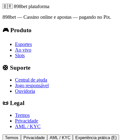
🇧🇷 898bet plataforma
898bet — Cassino online e apostas — pagando no Pix.
🎮
Produto
Esportes
Ao vivo
Slots
🛟
Suporte
Central de ajuda
Jogo responsável
Ouvidoria
📜
Legal
Termos
Privacidade
AML / KYC
Termos
Privacidade
AML / KYC
Experiência prática (E)