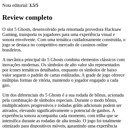
Nota editorial:
3.5/5
Review completo
O slot 5 Ghosts, desenvolvido pela renomada provedora Hacksaw
Gaming, transporta os jogadores para uma experiência visual e
sonora envolvente. Com uma temática cuidadosamente construída, o
jogo se destaca no competitivo mercado de cassinos online
brasileiros.
A mecânica principal do 5 Ghosts combina elementos clássicos com
inovações modernas. Os símbolos de alto valor são representados
por ícones temáticos detalhados, enquanto os símbolos de baixo
valor seguem o padrão de cartas estilizadas. A grade de jogo oferece
múltiplas formas de vitória, mantendo o jogador engajado a cada
giro.
Um dos diferenciais do 5 Ghosts é a sua rodada de bônus, acionada
pela combinação de símbolos especiais. Durante o modo bônus,
multiplicadores progressivos e rodadas grátis adicionais podem ser
ativados, elevando significativamente o potencial de ganhos. A
experiência sonora acompanha cada momento, com trilha que se
intensifica durante as rodadas de alta tensão. O jogo foi totalmente
otimizado para dispositivos móveis, garantindo uma experiência