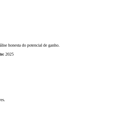
lise honesta do potencial de ganho.
o:
2025
es.