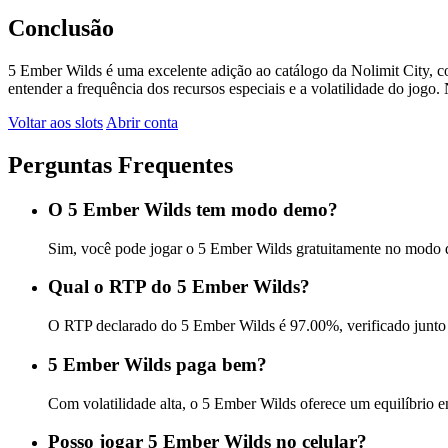
Conclusão
5 Ember Wilds é uma excelente adição ao catálogo da Nolimit City, 
entender a frequência dos recursos especiais e a volatilidade do jogo
Voltar aos slots
Abrir conta
Perguntas Frequentes
O 5 Ember Wilds tem modo demo?
Sim, você pode jogar o 5 Ember Wilds gratuitamente no modo d
Qual o RTP do 5 Ember Wilds?
O RTP declarado do 5 Ember Wilds é 97.00%, verificado junto 
5 Ember Wilds paga bem?
Com volatilidade alta, o 5 Ember Wilds oferece um equilíbrio e
Posso jogar 5 Ember Wilds no celular?