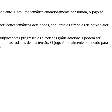
nvolvente. Com uma temática cuidadosamente construída, o jogo se
or ícones temáticos detalhados, enquanto os símbolos de baixo valor
iplicadores progressivos e rodadas grátis adicionais podem ser
ante as rodadas de alta tensão. O jogo foi totalmente otimizado para
s.