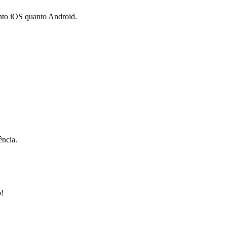
anto iOS quanto Android.
ência.
o!