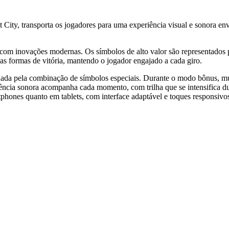
City, transporta os jogadores para uma experiência visual e sonora e
om inovações modernas. Os símbolos de alto valor são representados p
las formas de vitória, mantendo o jogador engajado a cada giro.
ada pela combinação de símbolos especiais. Durante o modo bônus, mult
ência sonora acompanha cada momento, com trilha que se intensifica dur
tphones quanto em tablets, com interface adaptável e toques responsivo