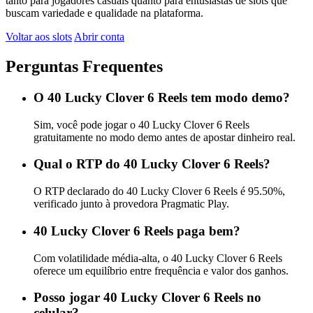
tanto para jogadores casuais quanto para entusiastas de slots que
buscam variedade e qualidade na plataforma.
Voltar aos slots
Abrir conta
Perguntas Frequentes
O 40 Lucky Clover 6 Reels tem modo demo?
Sim, você pode jogar o 40 Lucky Clover 6 Reels
gratuitamente no modo demo antes de apostar dinheiro real.
Qual o RTP do 40 Lucky Clover 6 Reels?
O RTP declarado do 40 Lucky Clover 6 Reels é 95.50%,
verificado junto à provedora Pragmatic Play.
40 Lucky Clover 6 Reels paga bem?
Com volatilidade média-alta, o 40 Lucky Clover 6 Reels
oferece um equilíbrio entre frequência e valor dos ganhos.
Posso jogar 40 Lucky Clover 6 Reels no
celular?