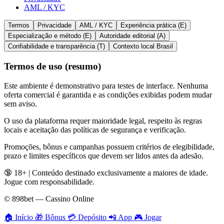
AML / KYC
Termos
Privacidade
AML / KYC
Experiência prática (E)
Especialização e método (E)
Autoridade editorial (A)
Confiabilidade e transparência (T)
Contexto local Brasil
Termos de uso (resumo)
Este ambiente é demonstrativo para testes de interface. Nenhuma
oferta comercial é garantida e as condições exibidas podem mudar
sem aviso.
O uso da plataforma requer maioridade legal, respeito às regras
locais e aceitação das políticas de segurança e verificação.
Promoções, bônus e campanhas possuem critérios de elegibilidade,
prazo e limites específicos que devem ser lidos antes da adesão.
🔞 18+ | Conteúdo destinado exclusivamente a maiores de idade.
Jogue com responsabilidade.
© 898bet — Cassino Online
🏠
Início
🎁
Bônus
💳
Depósito
📲
App
🎮
Jogar