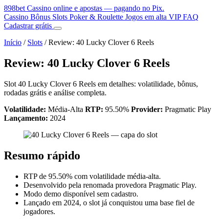
898bet
Cassino online e apostas — pagando no Pix.
Cassino
Bônus
Slots
Poker & Roulette
Jogos em alta
VIP
FAQ
Cadastrar grátis
Início
/
Slots
/
Review: 40 Lucky Clover 6 Reels
Review: 40 Lucky Clover 6 Reels
Slot 40 Lucky Clover 6 Reels em detalhes: volatilidade, bônus,
rodadas grátis e análise completa.
Volatilidade:
Média-Alta
RTP:
95.50%
Provider:
Pragmatic Play
Lançamento:
2024
Resumo rápido
RTP de 95.50% com volatilidade média-alta.
Desenvolvido pela renomada provedora Pragmatic Play.
Modo demo disponível sem cadastro.
Lançado em 2024, o slot já conquistou uma base fiel de
jogadores.