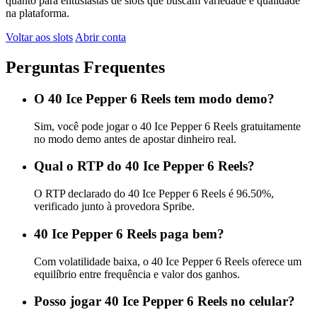
quanto para entusiastas de slots que buscam variedade e qualidade
na plataforma.
Voltar aos slots
Abrir conta
Perguntas Frequentes
O 40 Ice Pepper 6 Reels tem modo demo?
Sim, você pode jogar o 40 Ice Pepper 6 Reels gratuitamente
no modo demo antes de apostar dinheiro real.
Qual o RTP do 40 Ice Pepper 6 Reels?
O RTP declarado do 40 Ice Pepper 6 Reels é 96.50%,
verificado junto à provedora Spribe.
40 Ice Pepper 6 Reels paga bem?
Com volatilidade baixa, o 40 Ice Pepper 6 Reels oferece um
equilíbrio entre frequência e valor dos ganhos.
Posso jogar 40 Ice Pepper 6 Reels no celular?