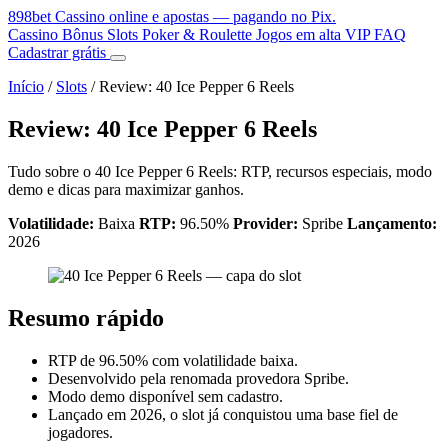
898bet
Cassino online e apostas — pagando no Pix.
Cassino
Bônus
Slots
Poker & Roulette
Jogos em alta
VIP
FAQ
Cadastrar grátis
Início
/
Slots
/
Review: 40 Ice Pepper 6 Reels
Review: 40 Ice Pepper 6 Reels
Tudo sobre o 40 Ice Pepper 6 Reels: RTP, recursos especiais, modo
demo e dicas para maximizar ganhos.
Volatilidade:
Baixa
RTP:
96.50%
Provider:
Spribe
Lançamento:
2026
Resumo rápido
RTP de 96.50% com volatilidade baixa.
Desenvolvido pela renomada provedora Spribe.
Modo demo disponível sem cadastro.
Lançado em 2026, o slot já conquistou uma base fiel de
jogadores.