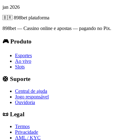
jan 2026
🇧🇷 898bet plataforma
898bet — Cassino online e apostas — pagando no Pix.
🎮
Produto
Esportes
Ao vivo
Slots
🛟
Suporte
Central de ajuda
Jogo responsável
Ouvidoria
📜
Legal
Termos
Privacidade
AML / KYC