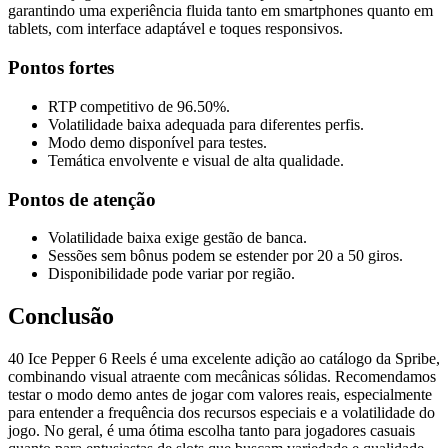
garantindo uma experiência fluida tanto em smartphones quanto em
tablets, com interface adaptável e toques responsivos.
Pontos fortes
RTP competitivo de 96.50%.
Volatilidade baixa adequada para diferentes perfis.
Modo demo disponível para testes.
Temática envolvente e visual de alta qualidade.
Pontos de atenção
Volatilidade baixa exige gestão de banca.
Sessões sem bônus podem se estender por 20 a 50 giros.
Disponibilidade pode variar por região.
Conclusão
40 Ice Pepper 6 Reels é uma excelente adição ao catálogo da Spribe,
combinando visual atraente com mecânicas sólidas. Recomendamos
testar o modo demo antes de jogar com valores reais, especialmente
para entender a frequência dos recursos especiais e a volatilidade do
jogo. No geral, é uma ótima escolha tanto para jogadores casuais