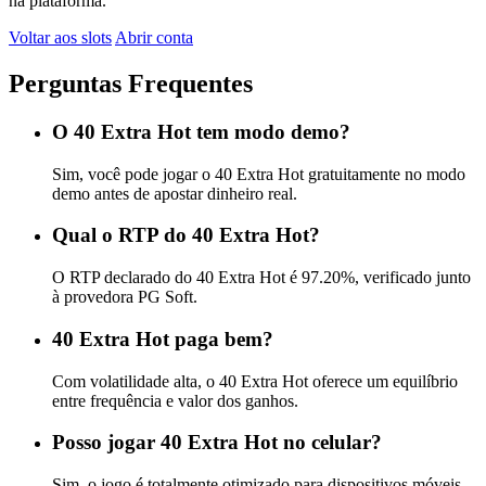
na plataforma.
Voltar aos slots
Abrir conta
Perguntas Frequentes
O 40 Extra Hot tem modo demo?
Sim, você pode jogar o 40 Extra Hot gratuitamente no modo
demo antes de apostar dinheiro real.
Qual o RTP do 40 Extra Hot?
O RTP declarado do 40 Extra Hot é 97.20%, verificado junto
à provedora PG Soft.
40 Extra Hot paga bem?
Com volatilidade alta, o 40 Extra Hot oferece um equilíbrio
entre frequência e valor dos ganhos.
Posso jogar 40 Extra Hot no celular?
Sim, o jogo é totalmente otimizado para dispositivos móveis,