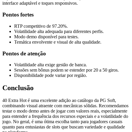
interface adaptável e toques responsivos.
Pontos fortes
RTP competitivo de 97.20%.
Volatilidade alta adequada para diferentes perfis.
Modo demo disponível para testes.
Temática envolvente e visual de alta qualidade.
Pontos de atenção
Volatilidade alta exige gestão de banca.
Sessões sem bônus podem se estender por 20 a 50 giros.
Disponibilidade pode variar por região.
Conclusão
40 Extra Hot é uma excelente adição ao catálogo da PG Soft,
combinando visual atraente com mecânicas sólidas. Recomendamos
testar o modo demo antes de jogar com valores reais, especialmente
para entender a frequência dos recursos especiais e a volatilidade do
jogo. No geral, é uma ótima escolha tanto para jogadores casuais
quanto para entusiastas de slots que buscam variedade e qualidade