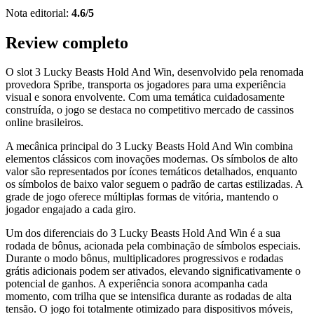
Nota editorial:
4.6/5
Review completo
O slot 3 Lucky Beasts Hold And Win, desenvolvido pela renomada
provedora Spribe, transporta os jogadores para uma experiência
visual e sonora envolvente. Com uma temática cuidadosamente
construída, o jogo se destaca no competitivo mercado de cassinos
online brasileiros.
A mecânica principal do 3 Lucky Beasts Hold And Win combina
elementos clássicos com inovações modernas. Os símbolos de alto
valor são representados por ícones temáticos detalhados, enquanto
os símbolos de baixo valor seguem o padrão de cartas estilizadas. A
grade de jogo oferece múltiplas formas de vitória, mantendo o
jogador engajado a cada giro.
Um dos diferenciais do 3 Lucky Beasts Hold And Win é a sua
rodada de bônus, acionada pela combinação de símbolos especiais.
Durante o modo bônus, multiplicadores progressivos e rodadas
grátis adicionais podem ser ativados, elevando significativamente o
potencial de ganhos. A experiência sonora acompanha cada
momento, com trilha que se intensifica durante as rodadas de alta
tensão. O jogo foi totalmente otimizado para dispositivos móveis,