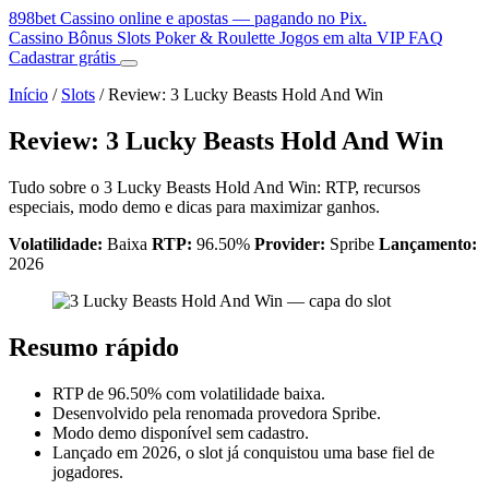
898bet
Cassino online e apostas — pagando no Pix.
Cassino
Bônus
Slots
Poker & Roulette
Jogos em alta
VIP
FAQ
Cadastrar grátis
Início
/
Slots
/
Review: 3 Lucky Beasts Hold And Win
Review: 3 Lucky Beasts Hold And Win
Tudo sobre o 3 Lucky Beasts Hold And Win: RTP, recursos
especiais, modo demo e dicas para maximizar ganhos.
Volatilidade:
Baixa
RTP:
96.50%
Provider:
Spribe
Lançamento:
2026
Resumo rápido
RTP de 96.50% com volatilidade baixa.
Desenvolvido pela renomada provedora Spribe.
Modo demo disponível sem cadastro.
Lançado em 2026, o slot já conquistou uma base fiel de
jogadores.