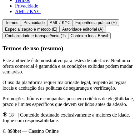
Termos
Privacidade
AML / KYC
Termos
Privacidade
AML / KYC
Experiência prática (E)
Especialização e método (E)
Autoridade editorial (A)
Confiabilidade e transparência (T)
Contexto local Brasil
Termos de uso (resumo)
Este ambiente é demonstrativo para testes de interface. Nenhuma
oferta comercial é garantida e as condições exibidas podem mudar
sem aviso.
O uso da plataforma requer maioridade legal, respeito às regras
locais e aceitação das políticas de segurança e verificação.
Promoções, bônus e campanhas possuem critérios de elegibilidade,
prazo e limites específicos que devem ser lidos antes da adesão.
🔞 18+ | Conteúdo destinado exclusivamente a maiores de idade.
Jogue com responsabilidade.
© 898bet — Cassino Online