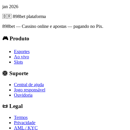
jan 2026
🇧🇷 898bet plataforma
898bet — Cassino online e apostas — pagando no Pix.
🎮
Produto
Esportes
Ao vivo
Slots
🛟
Suporte
Central de ajuda
Jogo responsável
Ouvidoria
📜
Legal
Termos
Privacidade
AML / KYC