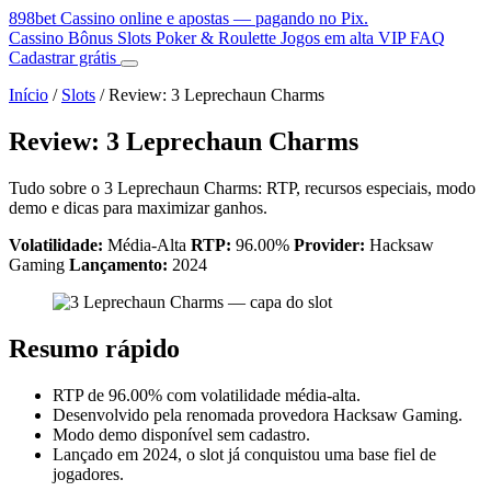
898bet
Cassino online e apostas — pagando no Pix.
Cassino
Bônus
Slots
Poker & Roulette
Jogos em alta
VIP
FAQ
Cadastrar grátis
Início
/
Slots
/
Review: 3 Leprechaun Charms
Review: 3 Leprechaun Charms
Tudo sobre o 3 Leprechaun Charms: RTP, recursos especiais, modo
demo e dicas para maximizar ganhos.
Volatilidade:
Média-Alta
RTP:
96.00%
Provider:
Hacksaw
Gaming
Lançamento:
2024
Resumo rápido
RTP de 96.00% com volatilidade média-alta.
Desenvolvido pela renomada provedora Hacksaw Gaming.
Modo demo disponível sem cadastro.
Lançado em 2024, o slot já conquistou uma base fiel de
jogadores.