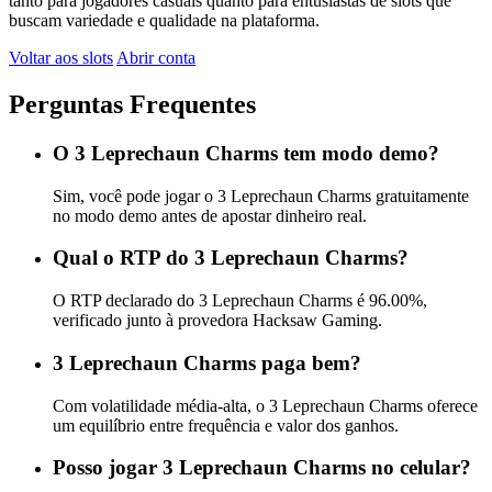
tanto para jogadores casuais quanto para entusiastas de slots que
buscam variedade e qualidade na plataforma.
Voltar aos slots
Abrir conta
Perguntas Frequentes
O 3 Leprechaun Charms tem modo demo?
Sim, você pode jogar o 3 Leprechaun Charms gratuitamente
no modo demo antes de apostar dinheiro real.
Qual o RTP do 3 Leprechaun Charms?
O RTP declarado do 3 Leprechaun Charms é 96.00%,
verificado junto à provedora Hacksaw Gaming.
3 Leprechaun Charms paga bem?
Com volatilidade média-alta, o 3 Leprechaun Charms oferece
um equilíbrio entre frequência e valor dos ganhos.
Posso jogar 3 Leprechaun Charms no celular?