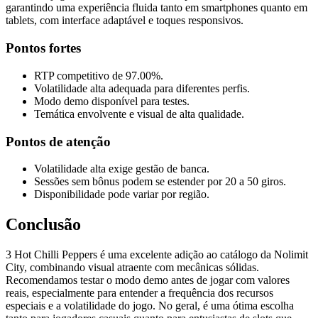
garantindo uma experiência fluida tanto em smartphones quanto em
tablets, com interface adaptável e toques responsivos.
Pontos fortes
RTP competitivo de 97.00%.
Volatilidade alta adequada para diferentes perfis.
Modo demo disponível para testes.
Temática envolvente e visual de alta qualidade.
Pontos de atenção
Volatilidade alta exige gestão de banca.
Sessões sem bônus podem se estender por 20 a 50 giros.
Disponibilidade pode variar por região.
Conclusão
3 Hot Chilli Peppers é uma excelente adição ao catálogo da Nolimit
City, combinando visual atraente com mecânicas sólidas.
Recomendamos testar o modo demo antes de jogar com valores
reais, especialmente para entender a frequência dos recursos
especiais e a volatilidade do jogo. No geral, é uma ótima escolha