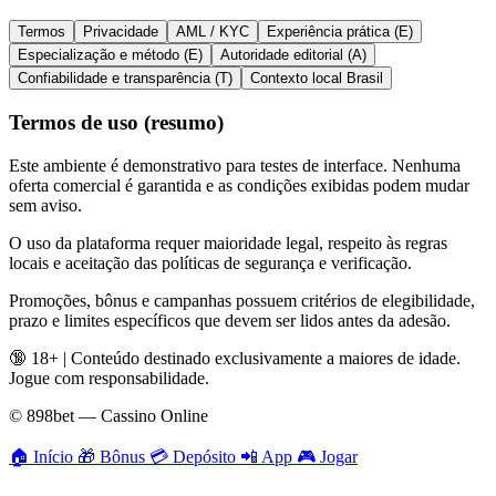
Termos
Privacidade
AML / KYC
Experiência prática (E)
Especialização e método (E)
Autoridade editorial (A)
Confiabilidade e transparência (T)
Contexto local Brasil
Termos de uso (resumo)
Este ambiente é demonstrativo para testes de interface. Nenhuma
oferta comercial é garantida e as condições exibidas podem mudar
sem aviso.
O uso da plataforma requer maioridade legal, respeito às regras
locais e aceitação das políticas de segurança e verificação.
Promoções, bônus e campanhas possuem critérios de elegibilidade,
prazo e limites específicos que devem ser lidos antes da adesão.
🔞 18+ | Conteúdo destinado exclusivamente a maiores de idade.
Jogue com responsabilidade.
© 898bet — Cassino Online
🏠
Início
🎁
Bônus
💳
Depósito
📲
App
🎮
Jogar