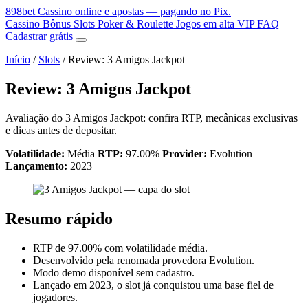
898bet
Cassino online e apostas — pagando no Pix.
Cassino
Bônus
Slots
Poker & Roulette
Jogos em alta
VIP
FAQ
Cadastrar grátis
Início
/
Slots
/
Review: 3 Amigos Jackpot
Review: 3 Amigos Jackpot
Avaliação do 3 Amigos Jackpot: confira RTP, mecânicas exclusivas
e dicas antes de depositar.
Volatilidade:
Média
RTP:
97.00%
Provider:
Evolution
Lançamento:
2023
Resumo rápido
RTP de 97.00% com volatilidade média.
Desenvolvido pela renomada provedora Evolution.
Modo demo disponível sem cadastro.
Lançado em 2023, o slot já conquistou uma base fiel de
jogadores.