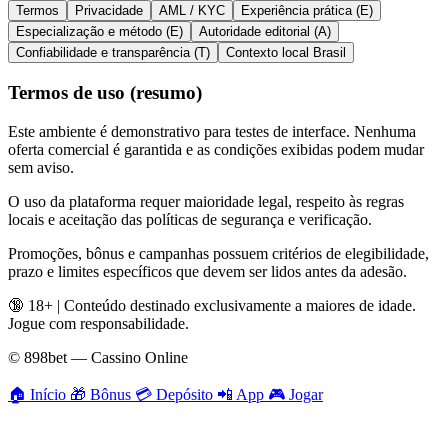
Termos
Privacidade
AML / KYC
Experiência prática (E)
Especialização e método (E)
Autoridade editorial (A)
Confiabilidade e transparência (T)
Contexto local Brasil
Termos de uso (resumo)
Este ambiente é demonstrativo para testes de interface. Nenhuma
oferta comercial é garantida e as condições exibidas podem mudar
sem aviso.
O uso da plataforma requer maioridade legal, respeito às regras
locais e aceitação das políticas de segurança e verificação.
Promoções, bônus e campanhas possuem critérios de elegibilidade,
prazo e limites específicos que devem ser lidos antes da adesão.
🔞 18+ | Conteúdo destinado exclusivamente a maiores de idade.
Jogue com responsabilidade.
© 898bet — Cassino Online
🏠
Início
🎁
Bônus
💳
Depósito
📲
App
🎮
Jogar