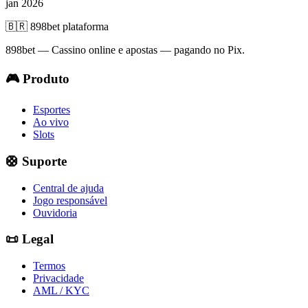
jan 2026
🇧🇷 898bet plataforma
898bet — Cassino online e apostas — pagando no Pix.
🎮
Produto
Esportes
Ao vivo
Slots
🛟
Suporte
Central de ajuda
Jogo responsável
Ouvidoria
📜
Legal
Termos
Privacidade
AML / KYC