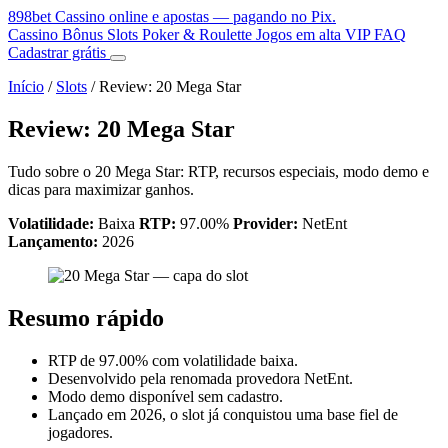
898bet
Cassino online e apostas — pagando no Pix.
Cassino
Bônus
Slots
Poker & Roulette
Jogos em alta
VIP
FAQ
Cadastrar grátis
Início
/
Slots
/
Review: 20 Mega Star
Review: 20 Mega Star
Tudo sobre o 20 Mega Star: RTP, recursos especiais, modo demo e
dicas para maximizar ganhos.
Volatilidade:
Baixa
RTP:
97.00%
Provider:
NetEnt
Lançamento:
2026
Resumo rápido
RTP de 97.00% com volatilidade baixa.
Desenvolvido pela renomada provedora NetEnt.
Modo demo disponível sem cadastro.
Lançado em 2026, o slot já conquistou uma base fiel de
jogadores.