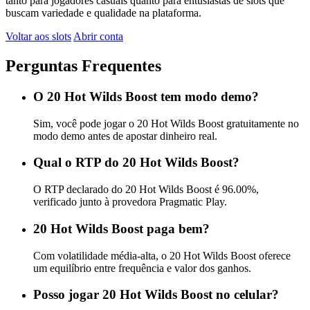
tanto para jogadores casuais quanto para entusiastas de slots que
buscam variedade e qualidade na plataforma.
Voltar aos slots
Abrir conta
Perguntas Frequentes
O 20 Hot Wilds Boost tem modo demo?
Sim, você pode jogar o 20 Hot Wilds Boost gratuitamente no
modo demo antes de apostar dinheiro real.
Qual o RTP do 20 Hot Wilds Boost?
O RTP declarado do 20 Hot Wilds Boost é 96.00%,
verificado junto à provedora Pragmatic Play.
20 Hot Wilds Boost paga bem?
Com volatilidade média-alta, o 20 Hot Wilds Boost oferece
um equilíbrio entre frequência e valor dos ganhos.
Posso jogar 20 Hot Wilds Boost no celular?