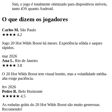
Sim, o jogo é totalmente otimizado para dispositivos móveis,
tanto iOS quanto Android.
O que dizem os jogadores
Carlos M.
São Paulo
★★★★
4.2
Jogo 20 Hot Wilds Boost há meses. Experiência sólida e saques
rápidos.
mar 2026
Ana L.
Rio de Janeiro
★★★★
3.8
O 20 Hot Wilds Boost tem visual bonito, mas a volatilidade média-
alta exige paciência.
fev 2026
Pedro R.
Belo Horizonte
★★★★★
4.5
As rodadas grátis do 20 Hot Wilds Boost são muito generosas.
Recomendo!