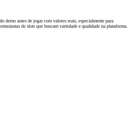
o demo antes de jogar com valores reais, especialmente para
 entusiastas de slots que buscam variedade e qualidade na plataforma.