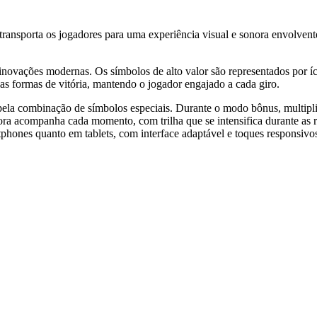
ransporta os jogadores para uma experiência visual e sonora envolvent
ovações modernas. Os símbolos de alto valor são representados por íc
las formas de vitória, mantendo o jogador engajado a cada giro.
ela combinação de símbolos especiais. Durante o modo bônus, multiplic
ora acompanha cada momento, com trilha que se intensifica durante as r
tphones quanto em tablets, com interface adaptável e toques responsivo