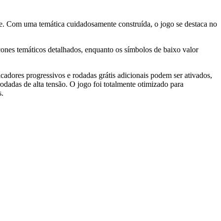
e. Com uma temática cuidadosamente construída, o jogo se destaca no
ones temáticos detalhados, enquanto os símbolos de baixo valor
adores progressivos e rodadas grátis adicionais podem ser ativados,
odadas de alta tensão. O jogo foi totalmente otimizado para
s.