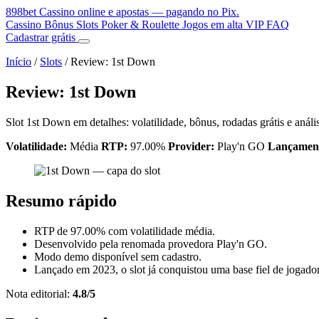
898bet
Cassino online e apostas — pagando no Pix.
Cassino
Bônus
Slots
Poker & Roulette
Jogos em alta
VIP
FAQ
Cadastrar grátis
Início
/
Slots
/
Review: 1st Down
Review: 1st Down
Slot 1st Down em detalhes: volatilidade, bônus, rodadas grátis e análi
Volatilidade:
Média
RTP:
97.00%
Provider:
Play'n GO
Lançamen
Resumo rápido
RTP de 97.00% com volatilidade média.
Desenvolvido pela renomada provedora Play'n GO.
Modo demo disponível sem cadastro.
Lançado em 2023, o slot já conquistou uma base fiel de jogador
Nota editorial:
4.8/5