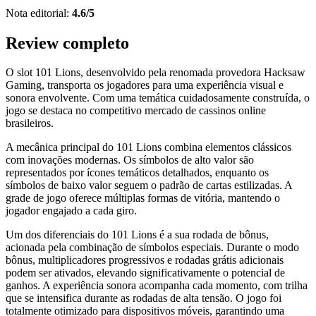
Nota editorial:
4.6/5
Review completo
O slot 101 Lions, desenvolvido pela renomada provedora Hacksaw
Gaming, transporta os jogadores para uma experiência visual e
sonora envolvente. Com uma temática cuidadosamente construída, o
jogo se destaca no competitivo mercado de cassinos online
brasileiros.
A mecânica principal do 101 Lions combina elementos clássicos
com inovações modernas. Os símbolos de alto valor são
representados por ícones temáticos detalhados, enquanto os
símbolos de baixo valor seguem o padrão de cartas estilizadas. A
grade de jogo oferece múltiplas formas de vitória, mantendo o
jogador engajado a cada giro.
Um dos diferenciais do 101 Lions é a sua rodada de bônus,
acionada pela combinação de símbolos especiais. Durante o modo
bônus, multiplicadores progressivos e rodadas grátis adicionais
podem ser ativados, elevando significativamente o potencial de
ganhos. A experiência sonora acompanha cada momento, com trilha
que se intensifica durante as rodadas de alta tensão. O jogo foi
totalmente otimizado para dispositivos móveis, garantindo uma