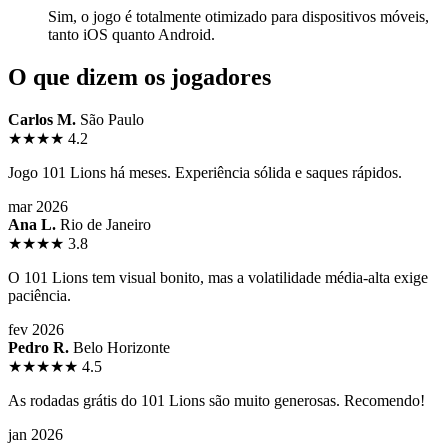
Sim, o jogo é totalmente otimizado para dispositivos móveis,
tanto iOS quanto Android.
O que dizem os jogadores
Carlos M.
São Paulo
★★★★
4.2
Jogo 101 Lions há meses. Experiência sólida e saques rápidos.
mar 2026
Ana L.
Rio de Janeiro
★★★★
3.8
O 101 Lions tem visual bonito, mas a volatilidade média-alta exige
paciência.
fev 2026
Pedro R.
Belo Horizonte
★★★★★
4.5
As rodadas grátis do 101 Lions são muito generosas. Recomendo!
jan 2026