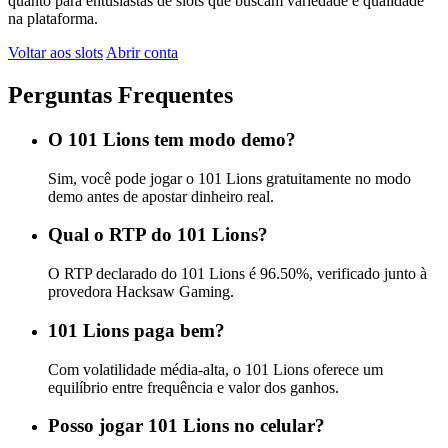
quanto para entusiastas de slots que buscam variedade e qualidade
na plataforma.
Voltar aos slots
Abrir conta
Perguntas Frequentes
O 101 Lions tem modo demo?
Sim, você pode jogar o 101 Lions gratuitamente no modo
demo antes de apostar dinheiro real.
Qual o RTP do 101 Lions?
O RTP declarado do 101 Lions é 96.50%, verificado junto à
provedora Hacksaw Gaming.
101 Lions paga bem?
Com volatilidade média-alta, o 101 Lions oferece um
equilíbrio entre frequência e valor dos ganhos.
Posso jogar 101 Lions no celular?