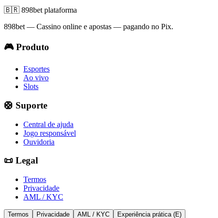
🇧🇷 898bet plataforma
898bet — Cassino online e apostas — pagando no Pix.
🎮
Produto
Esportes
Ao vivo
Slots
🛟
Suporte
Central de ajuda
Jogo responsável
Ouvidoria
📜
Legal
Termos
Privacidade
AML / KYC
Termos
Privacidade
AML / KYC
Experiência prática (E)