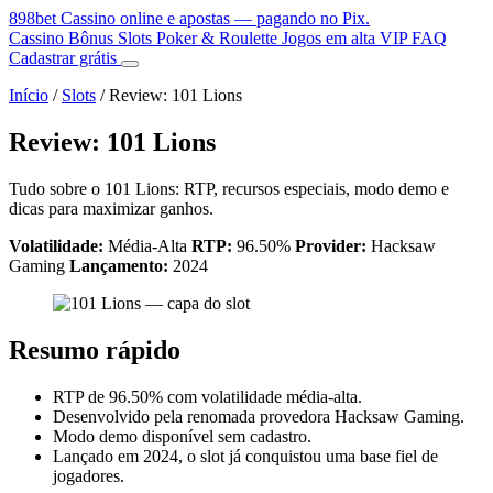
898bet
Cassino online e apostas — pagando no Pix.
Cassino
Bônus
Slots
Poker & Roulette
Jogos em alta
VIP
FAQ
Cadastrar grátis
Início
/
Slots
/
Review: 101 Lions
Review: 101 Lions
Tudo sobre o 101 Lions: RTP, recursos especiais, modo demo e
dicas para maximizar ganhos.
Volatilidade:
Média-Alta
RTP:
96.50%
Provider:
Hacksaw
Gaming
Lançamento:
2024
Resumo rápido
RTP de 96.50% com volatilidade média-alta.
Desenvolvido pela renomada provedora Hacksaw Gaming.
Modo demo disponível sem cadastro.
Lançado em 2024, o slot já conquistou uma base fiel de
jogadores.