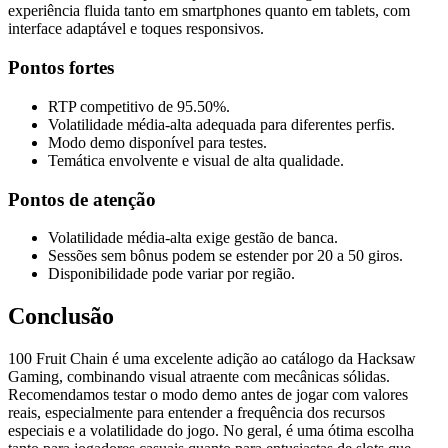
experiência fluida tanto em smartphones quanto em tablets, com
interface adaptável e toques responsivos.
Pontos fortes
RTP competitivo de 95.50%.
Volatilidade média-alta adequada para diferentes perfis.
Modo demo disponível para testes.
Temática envolvente e visual de alta qualidade.
Pontos de atenção
Volatilidade média-alta exige gestão de banca.
Sessões sem bônus podem se estender por 20 a 50 giros.
Disponibilidade pode variar por região.
Conclusão
100 Fruit Chain é uma excelente adição ao catálogo da Hacksaw
Gaming, combinando visual atraente com mecânicas sólidas.
Recomendamos testar o modo demo antes de jogar com valores
reais, especialmente para entender a frequência dos recursos
especiais e a volatilidade do jogo. No geral, é uma ótima escolha