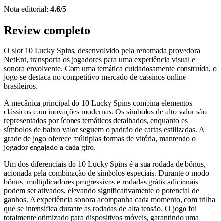
Nota editorial:
4.6/5
Review completo
O slot 10 Lucky Spins, desenvolvido pela renomada provedora
NetEnt, transporta os jogadores para uma experiência visual e
sonora envolvente. Com uma temática cuidadosamente construída, o
jogo se destaca no competitivo mercado de cassinos online
brasileiros.
A mecânica principal do 10 Lucky Spins combina elementos
clássicos com inovações modernas. Os símbolos de alto valor são
representados por ícones temáticos detalhados, enquanto os
símbolos de baixo valor seguem o padrão de cartas estilizadas. A
grade de jogo oferece múltiplas formas de vitória, mantendo o
jogador engajado a cada giro.
Um dos diferenciais do 10 Lucky Spins é a sua rodada de bônus,
acionada pela combinação de símbolos especiais. Durante o modo
bônus, multiplicadores progressivos e rodadas grátis adicionais
podem ser ativados, elevando significativamente o potencial de
ganhos. A experiência sonora acompanha cada momento, com trilha
que se intensifica durante as rodadas de alta tensão. O jogo foi
totalmente otimizado para dispositivos móveis, garantindo uma