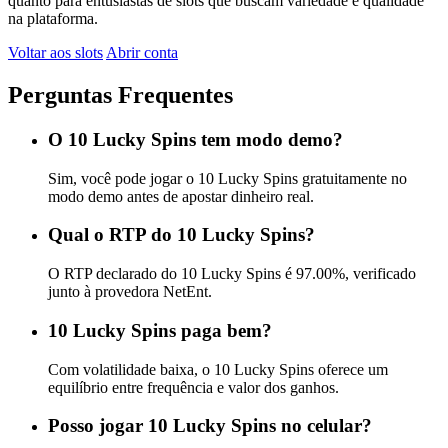
quanto para entusiastas de slots que buscam variedade e qualidade
na plataforma.
Voltar aos slots
Abrir conta
Perguntas Frequentes
O 10 Lucky Spins tem modo demo?
Sim, você pode jogar o 10 Lucky Spins gratuitamente no
modo demo antes de apostar dinheiro real.
Qual o RTP do 10 Lucky Spins?
O RTP declarado do 10 Lucky Spins é 97.00%, verificado
junto à provedora NetEnt.
10 Lucky Spins paga bem?
Com volatilidade baixa, o 10 Lucky Spins oferece um
equilíbrio entre frequência e valor dos ganhos.
Posso jogar 10 Lucky Spins no celular?