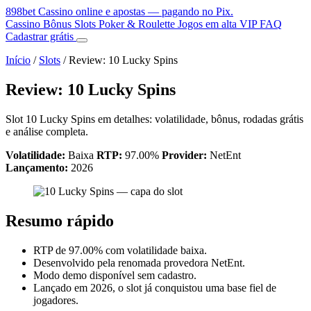
898bet
Cassino online e apostas — pagando no Pix.
Cassino
Bônus
Slots
Poker & Roulette
Jogos em alta
VIP
FAQ
Cadastrar grátis
Início
/
Slots
/
Review: 10 Lucky Spins
Review: 10 Lucky Spins
Slot 10 Lucky Spins em detalhes: volatilidade, bônus, rodadas grátis
e análise completa.
Volatilidade:
Baixa
RTP:
97.00%
Provider:
NetEnt
Lançamento:
2026
Resumo rápido
RTP de 97.00% com volatilidade baixa.
Desenvolvido pela renomada provedora NetEnt.
Modo demo disponível sem cadastro.
Lançado em 2026, o slot já conquistou uma base fiel de
jogadores.