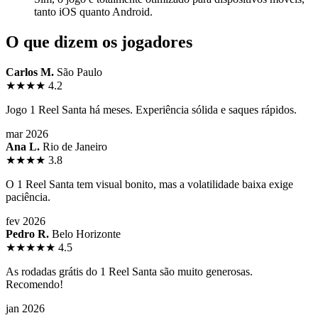
tanto iOS quanto Android.
O que dizem os jogadores
Carlos M.
São Paulo
★★★★
4.2
Jogo 1 Reel Santa há meses. Experiência sólida e saques rápidos.
mar 2026
Ana L.
Rio de Janeiro
★★★★
3.8
O 1 Reel Santa tem visual bonito, mas a volatilidade baixa exige
paciência.
fev 2026
Pedro R.
Belo Horizonte
★★★★★
4.5
As rodadas grátis do 1 Reel Santa são muito generosas.
Recomendo!
jan 2026