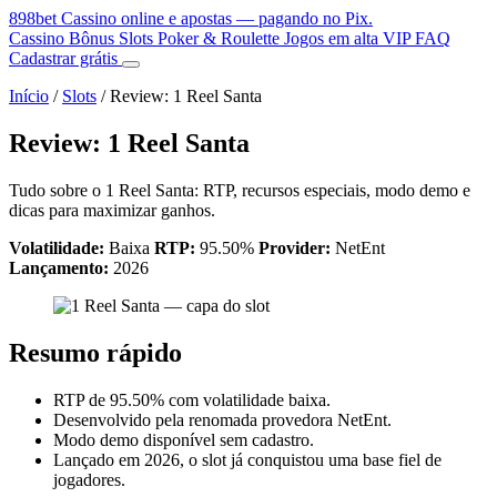
898bet
Cassino online e apostas — pagando no Pix.
Cassino
Bônus
Slots
Poker & Roulette
Jogos em alta
VIP
FAQ
Cadastrar grátis
Início
/
Slots
/
Review: 1 Reel Santa
Review: 1 Reel Santa
Tudo sobre o 1 Reel Santa: RTP, recursos especiais, modo demo e
dicas para maximizar ganhos.
Volatilidade:
Baixa
RTP:
95.50%
Provider:
NetEnt
Lançamento:
2026
Resumo rápido
RTP de 95.50% com volatilidade baixa.
Desenvolvido pela renomada provedora NetEnt.
Modo demo disponível sem cadastro.
Lançado em 2026, o slot já conquistou uma base fiel de
jogadores.