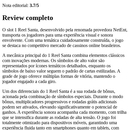
Nota editorial:
3.7/5
Review completo
O slot 1 Reel Santa, desenvolvido pela renomada provedora NetEnt,
transporta os jogadores para uma experiência visual e sonora
envolvente. Com uma temática cuidadosamente construída, o jogo
se destaca no competitivo mercado de cassinos online brasileiros.
A mecânica principal do 1 Reel Santa combina elementos clássicos
com inovações modernas. Os símbolos de alto valor são
representados por ícones temáticos detalhados, enquanto os
símbolos de baixo valor seguem o padrão de cartas estilizadas. A
grade de jogo oferece múltiplas formas de vitória, mantendo o
jogador engajado a cada giro.
Um dos diferenciais do 1 Reel Santa é a sua rodada de bônus,
acionada pela combinação de símbolos especiais. Durante o modo
bônus, multiplicadores progressivos e rodadas grátis adicionais
podem ser ativados, elevando significativamente o potencial de
ganhos. A experiência sonora acompanha cada momento, com trilha
que se intensifica durante as rodadas de alta tensão. O jogo foi
totalmente otimizado para dispositivos móveis, garantindo uma
experiência fluida tanto em smartphones quanto em tablets, com