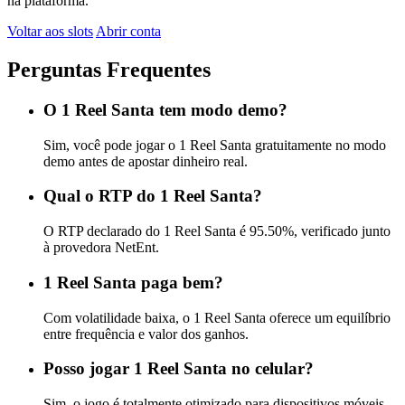
na plataforma.
Voltar aos slots
Abrir conta
Perguntas Frequentes
O 1 Reel Santa tem modo demo?
Sim, você pode jogar o 1 Reel Santa gratuitamente no modo
demo antes de apostar dinheiro real.
Qual o RTP do 1 Reel Santa?
O RTP declarado do 1 Reel Santa é 95.50%, verificado junto
à provedora NetEnt.
1 Reel Santa paga bem?
Com volatilidade baixa, o 1 Reel Santa oferece um equilíbrio
entre frequência e valor dos ganhos.
Posso jogar 1 Reel Santa no celular?
Sim, o jogo é totalmente otimizado para dispositivos móveis,