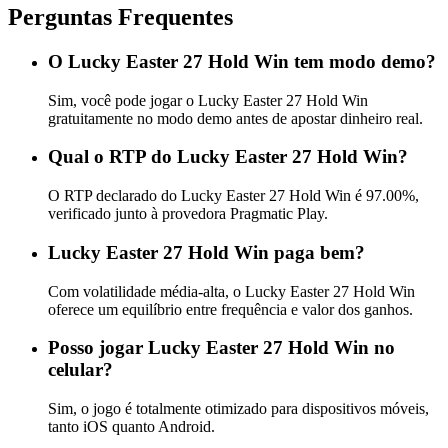
Perguntas Frequentes
O Lucky Easter 27 Hold Win tem modo demo?
Sim, você pode jogar o Lucky Easter 27 Hold Win
gratuitamente no modo demo antes de apostar dinheiro real.
Qual o RTP do Lucky Easter 27 Hold Win?
O RTP declarado do Lucky Easter 27 Hold Win é 97.00%,
verificado junto à provedora Pragmatic Play.
Lucky Easter 27 Hold Win paga bem?
Com volatilidade média-alta, o Lucky Easter 27 Hold Win
oferece um equilíbrio entre frequência e valor dos ganhos.
Posso jogar Lucky Easter 27 Hold Win no
celular?
Sim, o jogo é totalmente otimizado para dispositivos móveis,
tanto iOS quanto Android.